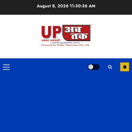
Skip
August 8, 2026
11:30:37 AM
to
content
Primary
Menu