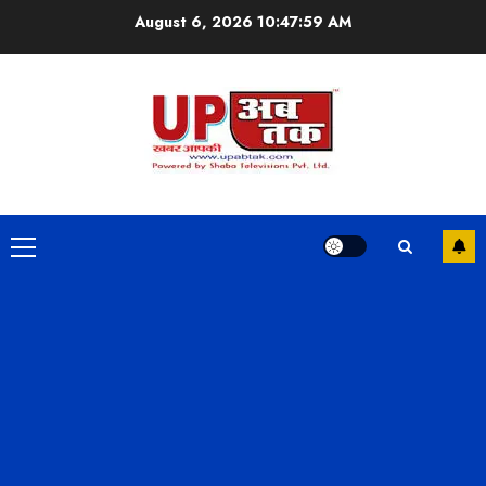
Skip
August 6, 2026
10:48:00 AM
to
content
Primary
Menu