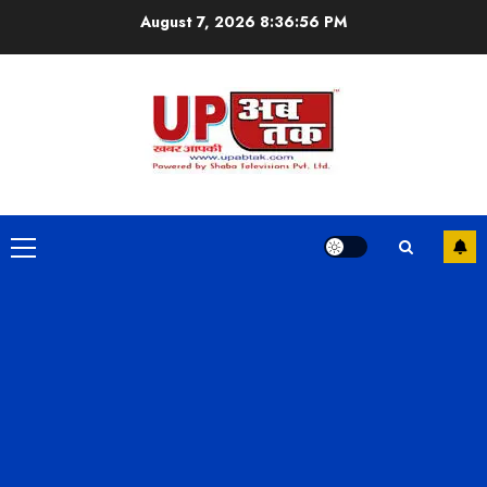
Skip
August 7, 2026
8:36:57 PM
to
content
Primary
Menu