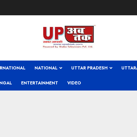
ERNATIONAL
NATIONAL
UTTAR PRADESH
UTTAR
ENGAL
ENTERTAINMENT
VIDEO