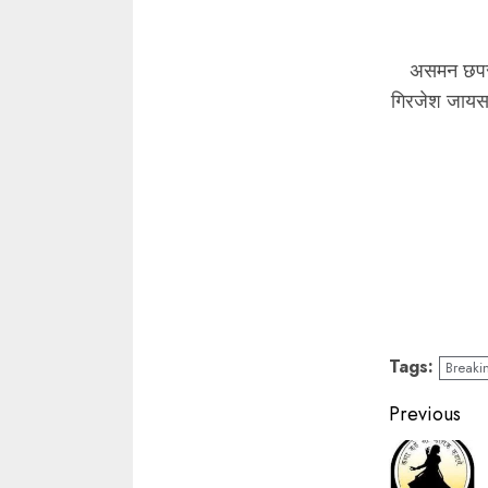
असमन छपरा 
गिरजेश जायसव
Tags:
Breaki
Contin
Previous
Readin