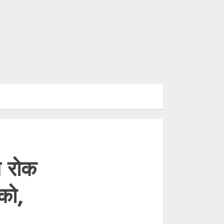
 रोक
 को,