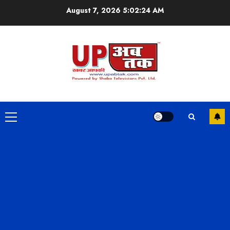
Skip
August 7, 2026
5:02:25 AM
to
content
Primary
Menu