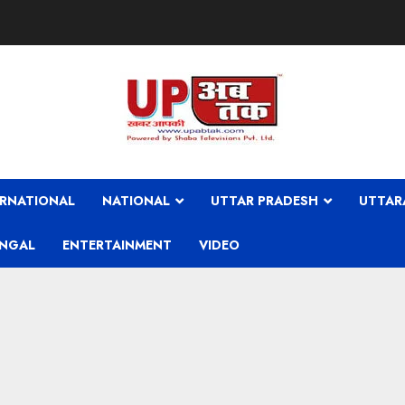
ERNATIONAL
NATIONAL
UTTAR PRADESH
UTTAR
ENGAL
ENTERTAINMENT
VIDEO