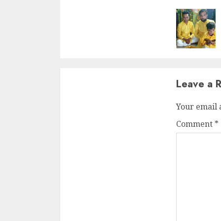
Readin
Leave a R
Your email 
Comment
*