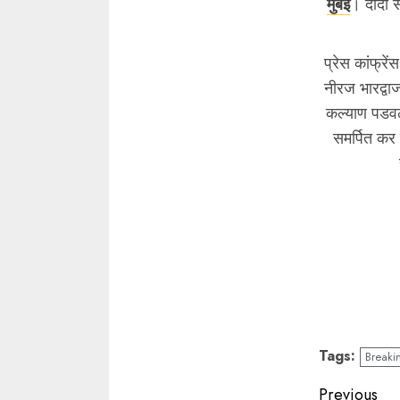
मुंबई
। दादा स
प्रेस कांफ्रे
नीरज भारद्वा
कल्याण पडवल 
समर्पित कर 
Tags:
Breaki
Contin
Previous